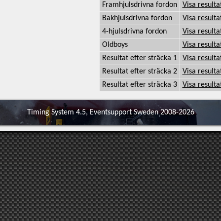
Framhjulsdrivna fordon
Visa resulta
Bakhjulsdrivna fordon
Visa resulta
4-hjulsdrivna fordon
Visa resulta
Oldboys
Visa resulta
Resultat efter sträcka 1
Visa resulta
Resultat efter sträcka 2
Visa resulta
Resultat efter sträcka 3
Visa resulta
Timing System 4.5, Eventsupport Sweden 2008-2026